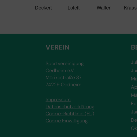
Deckert Loleit Walter Krausk
VEREIN
B
Ju
Sportvereinigung
Oedheim e.V.
Ju
Mörikestraße 37
Ma
74229 Oedheim
Ap
Mä
Impressum
Fe
Datenschutzerklärung
Ja
Cookie-Richtlinie (EU)
De
Cookie Einwilligung
Ok