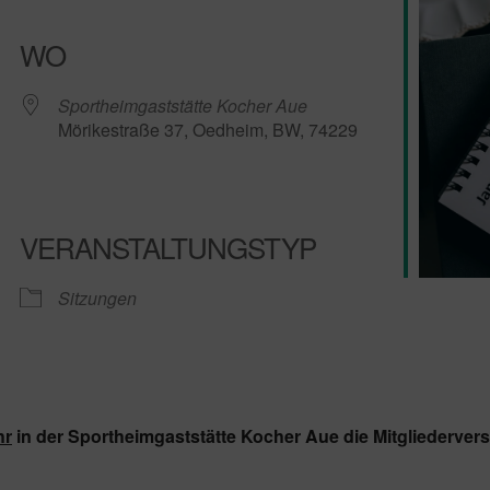
WO
Sportheimgaststätte Kocher Aue
Mörikestraße 37, Oedheim, BW, 74229
VERANSTALTUNGSTYP
le Kalender
iCalendar
Sitzungen
hr
in der Sportheimgaststätte Kocher Aue die Mitgliederver