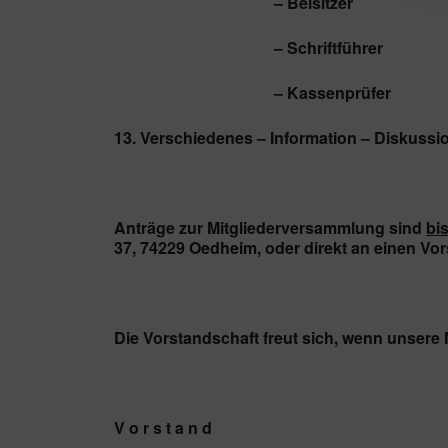
– Beisitzer
– Schriftführer
– Kassenprüfer
13. Verschiedenes – Information – Diskussi
Anträge
zur Mitgliederversammlung sind
bi
37, 74229 Oedheim, oder direkt an einen Vo
Die Vorstandschaft freut sich, wenn unsere M
V o r s t a n d