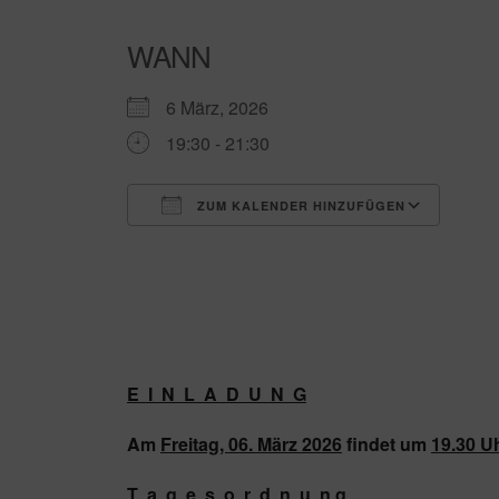
WANN
6 März, 2026
19:30 - 21:30
ZUM KALENDER HINZUFÜGEN
ICS herunterladen
Goog
E I N L A D U N G
Am
Freitag, 06. März 2026
findet um
19.30 U
T a g e s o r d n u n g