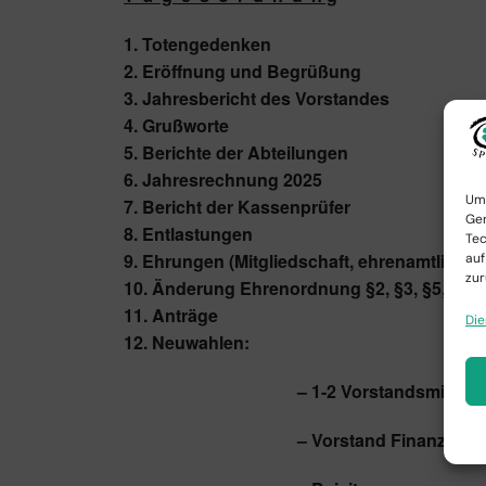
1. Totengedenken
2. Eröffnung und Begrüßung
3. Jahresbericht des Vorstandes
4. Grußworte
5. Berichte der Abteilungen
6. Jahresrechnung 2025
Um 
7. Bericht der Kassenprüfer
Ger
8. Entlastungen
Tec
9. Ehrungen (Mitgliedschaft, ehrenamtliche Mi
auf
zur
10. Änderung Ehrenordnung §2, §3, §5, §8, 
11. Anträge
Die
12. Neuwahlen:
– 1-2 Vorstandsmitglied
– Vorstand Finanzen