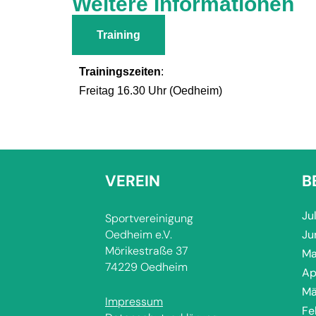
Weitere Informationen
Training
Trainingszeiten
:
Freitag 16.30 Uhr (Oedheim)
VEREIN
B
Ju
Sportvereinigung
Oedheim e.V.
Ju
Mörikestraße 37
Ma
74229 Oedheim
Ap
Mä
Impressum
Fe