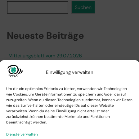
Suchen
Neueste Beiträge
Mitteilungsblatt vom 29.07.2026
Aufstieg Schiedsrichter Max Augustin
Einwilligung verwalten
Mitteilungsblatt vom 17.06.2026
Um dir ein optimales Erlebnis zu bieten, verwenden wir Technologien
wie Cookies, um Geräteinformationen zu speichern und/oder darauf
Mitteilungsblatt vom 28.05.2026
zuzugreifen. Wenn du diesen Technologien zustimmst, können wir Daten
wie das Surfverhalten oder eindeutige IDs auf dieser Website
Mitteilungsblatt vom 20.05.2026
verarbeiten. Wenn du deine Einwilligung nicht erteilst oder
zurückziehst, können bestimmte Merkmale und Funktionen
beeinträchtigt werden.
Archive
Dienste verwalten