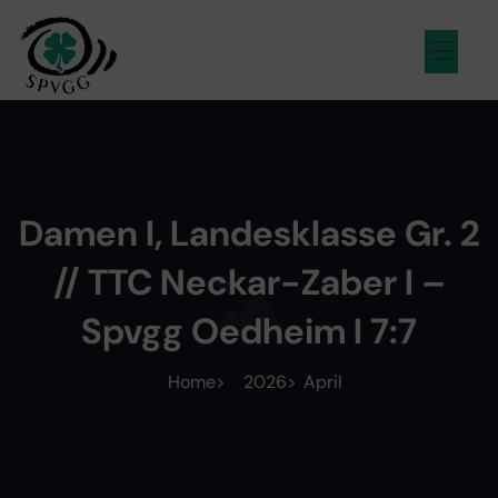
Inhalt
springen
Damen I, Landesklasse Gr. 2
// TTC Neckar-Zaber I –
Spvgg Oedheim I 7:7
Home
2026
April