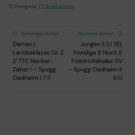
Kategorie:
TT Spielberichte
Vorheriger Artikel
Nächster Artikel
Damen I,
Jungen II (U 19),
Landesklasse Gr. 2
Kreisliga B Nord //
// TTC Neckar-
Friedrichshaller SV
Zaber I – Spvgg
– Spvgg Oedheim II
Oedheim I 7:7
6:0