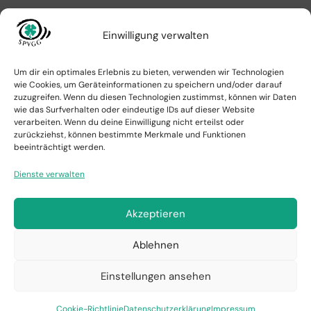
Einwilligung verwalten
Suchen
Um dir ein optimales Erlebnis zu bieten, verwenden wir Technologien
Suchen
wie Cookies, um Geräteinformationen zu speichern und/oder darauf
zuzugreifen. Wenn du diesen Technologien zustimmst, können wir Daten
wie das Surfverhalten oder eindeutige IDs auf dieser Website
verarbeiten. Wenn du deine Einwilligung nicht erteilst oder
Neueste Beiträge
zurückziehst, können bestimmte Merkmale und Funktionen
beeinträchtigt werden.
Dienste verwalten
Mitteilungsblatt vom 29.07.2026
Aufstieg Schiedsrichter Max Augustin
Akzeptieren
Mitteilungsblatt vom 17.06.2026
Ablehnen
Mitteilungsblatt vom 28.05.2026
Einstellungen ansehen
Mitteilungsblatt vom 20.05.2026
Cookie-Richtlinie
Datenschutzerklärung
Impressum