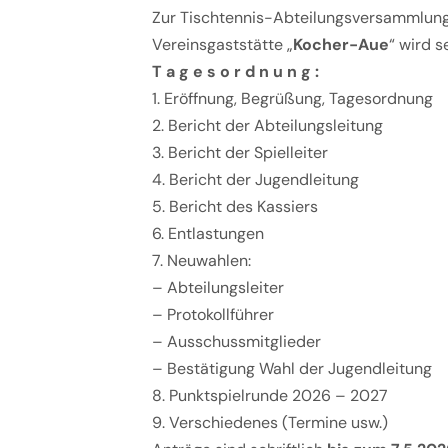
Zur Tischtennis-Abteilungsversammlu
Vereinsgaststätte „
Kocher-Aue
“ wird s
T a g e s o r d n u n g :
1. Eröffnung, Begrüßung, Tagesordnung
2. Bericht der Abteilungsleitung
3. Bericht der Spielleiter
4. Bericht der Jugendleitung
5. Bericht des Kassiers
6. Entlastungen
7. Neuwahlen:
– Abteilungsleiter
– Protokollführer
– Ausschussmitglieder
– Bestätigung Wahl der Jugendleitung
8. Punktspielrunde 2026 – 2027
9. Verschiedenes (Termine usw.)