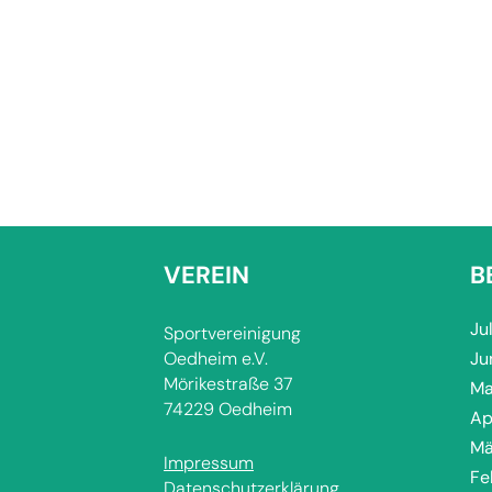
VEREIN
B
Ju
Sportvereinigung
Oedheim e.V.
Ju
Mörikestraße 37
Ma
74229 Oedheim
Ap
Mä
Impressum
Fe
Datenschutzerklärung